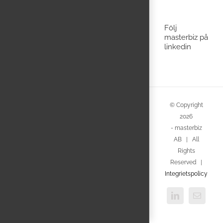
Följ
masterbiz på
linkedin
© Copyright
2026
- masterbiz
AB | All
Rights
Reserved |
Integrietspolicy
LinkedIn
E-
post