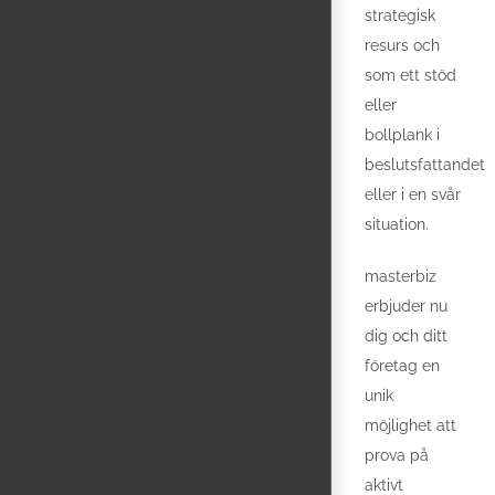
strategisk
resurs och
som ett stöd
eller
bollplank i
beslutsfattandet
eller i en svår
situation.
masterbiz
erbjuder nu
dig och ditt
företag en
unik
möjlighet att
prova på
aktivt