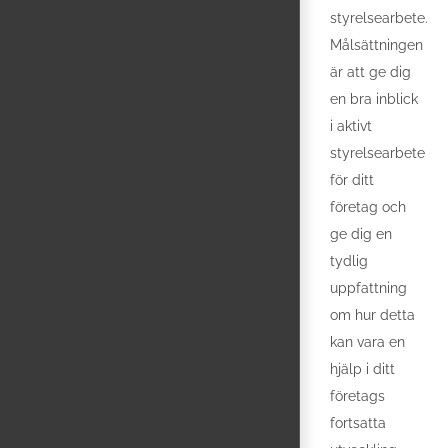
styrelsearbete.
Målsättningen
är att ge dig
en bra inblick
i aktivt
styrelsearbete
för ditt
företag och
ge dig en
tydlig
uppfattning
om hur detta
kan vara en
hjälp i ditt
företags
fortsatta