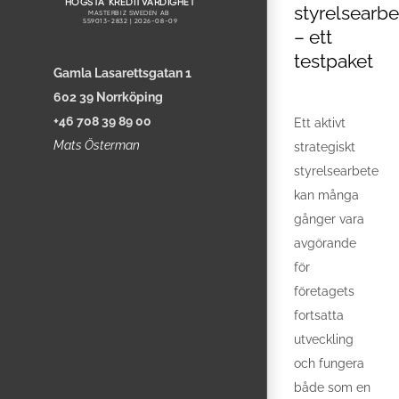
styrelsearbe
– ett
testpaket
Gamla Lasarettsgatan 1
602 39 Norrköping
+46 708 39 89 00
Ett aktivt
Mats Österman
strategiskt
styrelsearbete
kan många
gånger vara
avgörande
för
företagets
fortsatta
utveckling
och fungera
både som en